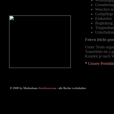
Wohnungspf
Grundreini
Waschen und
Grabpflege
Einkaufen
Begleitung
Treppenhau
Unterhaltsr
Feiern leicht ge
Unser Team organi
Trauerfeier etc.) g
Kunden je nach W
*
Unsere Preisbild
©
2008 by Medienhaus
Artz4you.com
- alle Rechte vorbehalten